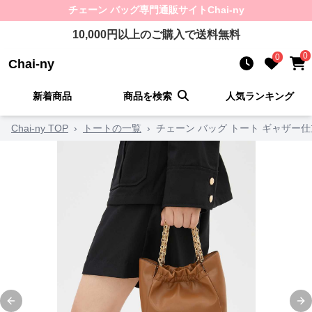
チェーン バッグ
専門通販サイト
Chai-ny
10,000
円以上のご購入で送料無料
0
0
Chai-ny
新着商品
商品を検索
人気ランキング
Chai-ny TOP
›
トートの一覧
›
チェーン バッグ トート ギャザー
Previous slide
Ne