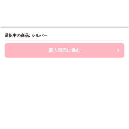
選択中の商品: シルバー
選択中の商品: シルバー
購入画面に進む
購入画面に進む
Chai-ny
について