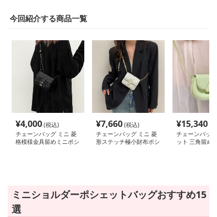
今回紹介する商品一覧
¥
4,000
¥
7,660
¥
15,340
(税込)
(税込)
(税
チェーンバッグ ミニ 菱
チェーンバッグ ミニ 菱
チェーンバッグ
格模様金具留めミニポシ
形ステッチ極小財布ポシ
ット 三角留め
ェット
ェット
シェット
ミニショルダーポシェットバッグおすすめ15
選