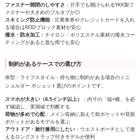
ファスナー開閉のしやすさ
：片手でも開けられるYKK製フ
ァスナーや大きめのプルタブが◎
スキミング防止機能
：IC乗車券やクレジットカードを入れ
る場合はRFIDブロック素材が安心
撥水・防水加工
：ナイロン・ポリエステル素材の撥水コー
ティングがあると急な雨でも安心
制約があるケースでの選び方
体型・ライフスタイル・持ち物に制約がある場合のミニ
ショルダー ポシェット選びのポイントです。
スマホが大きい（6.5インチ以上）
：内寸の「縦×横」を必
ず確認し、実測値で判断する
荷物が多めで心配
：メイン収納に加えて前ポケットや背面
ポケットがあるモデルを選ぶ
アウトドア・旅行兼用にしたい
：ウエストポーチとして使
えるロングストラップ付きモデルが便利