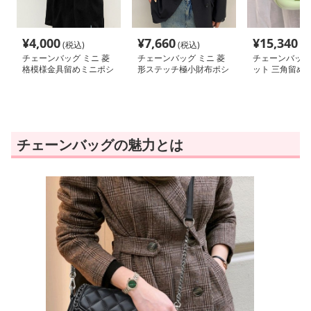
¥
4,000
¥
7,660
¥
15,340
(税込)
(税込)
(税
チェーンバッグ ミニ 菱
チェーンバッグ ミニ 菱
チェーンバッグ
格模様金具留めミニポシ
形ステッチ極小財布ポシ
ット 三角留め
ェット
ェット
シェット
チェーンバッグの魅力とは