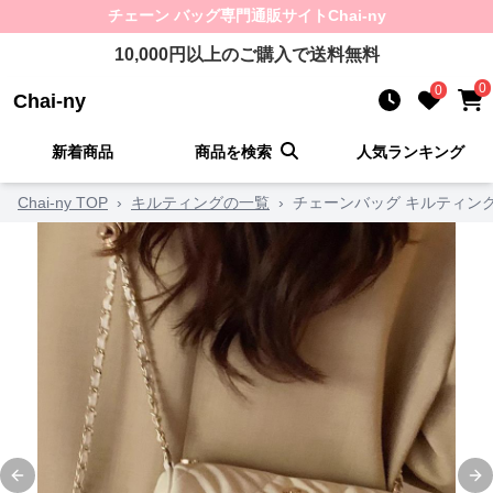
チェーン バッグ
専門通販サイト
Chai-ny
10,000
円以上のご購入で送料無料
0
0
Chai-ny
新着商品
商品を検索
人気ランキング
Chai-ny TOP
›
キルティングの一覧
›
チェーンバッグ キルティン
Previous slide
Ne