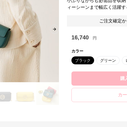
小ぶりながらも必需品を収納
ィーシーンまで幅広く活躍す
ご注文確定か
Next slide
16,740
円
カラー
ブラック
グリーン
購
カー