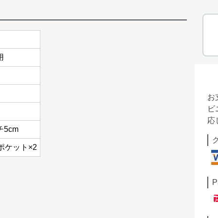
用
お
ビ
応
チ5cm
ポケット×2
P