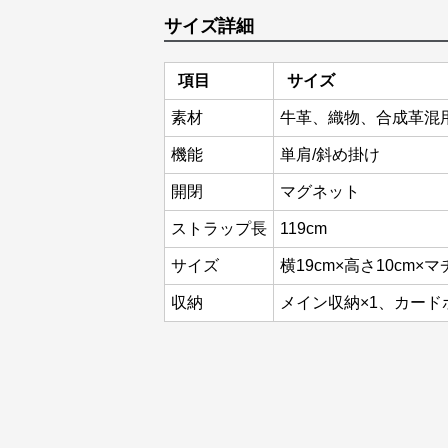
サイズ詳細
項目
サイズ
素材
牛革、織物、合成革混
機能
単肩/斜め掛け
開閉
マグネット
ストラップ長
119cm
サイズ
横19cm×高さ10cm×マ
収納
メイン収納×1、カード