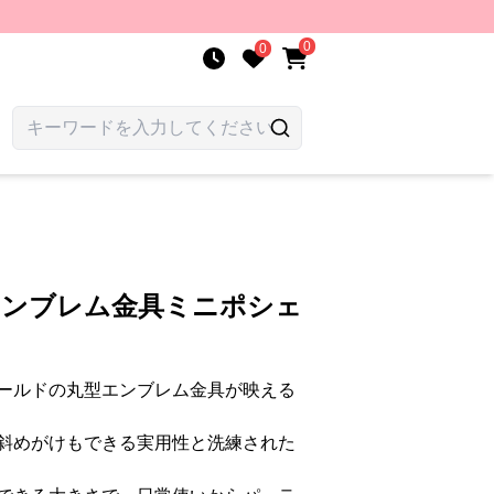
0
0
エンブレム金具ミニポシェ
ールドの丸型エンブレム金具が映える
斜めがけもできる実用性と洗練された