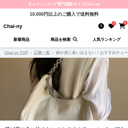
チェーン バッグ
専門通販サイト
Chai-ny
10,000
円以上のご購入で送料無料
0
0
Chai-ny
新着商品
商品を検索
人気ランキング
Chai-ny TOP
›
記事一覧
›
鎖が肩に食い込まない！おすすめチェー