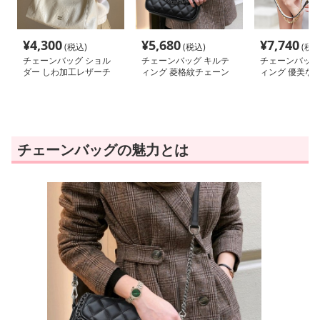
¥
4,300
¥
5,680
¥
7,740
(税込)
(税込)
(税込
チェーンバッグ ショル
チェーンバッグ キルテ
チェーンバッグ
ダー しわ加工レザーチ
ィング 菱格紋チェーン
ィング 優美な
ェーンハンドルバッグ
バッグ
り菱格子ショル
チェーンバッグの魅力とは