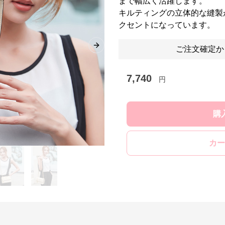
まで幅広く活躍します。
キルティングの立体的な縫製
クセントになっています。
ご注文確定か
Next slide
7,740
円
購
カー