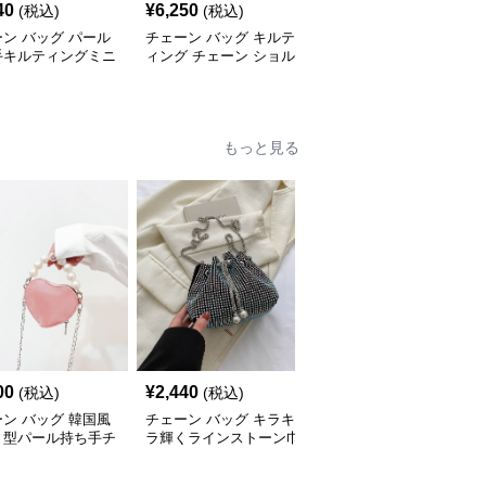
40
¥
6,250
¥
1,970
(税込)
(税込)
(税込)
ン バッグ パール
チェーン バッグ キルテ
チェーン バッグ 菱形キ
手キルティングミニ
ィング チェーン ショル
ルティング チェーンシ
口バッグ
ダーバッグ 小銭入れ付
ョルダーバッグ 個性的
き 二通り
もっと見る
00
¥
2,440
¥
3,420
(税込)
(税込)
(税込)
ン バッグ 韓国風
チェーン バッグ キラキ
チェーン バッグ 子供用
ト型パール持ち手チ
ラ輝くラインストーン巾
リボン飾りチェーンミニ
ンミニバッグ
着チェーンバッグ
ショルダーバッグ