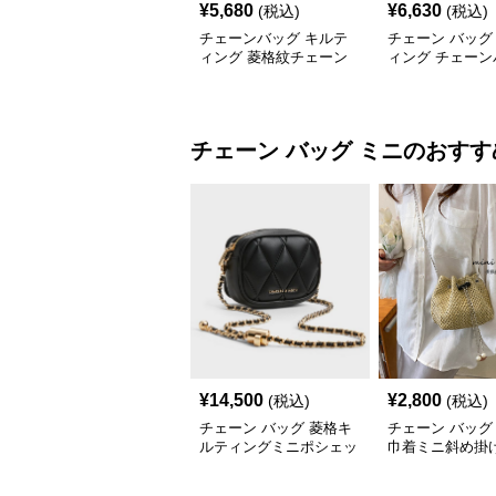
¥
5,680
¥
6,630
(税込)
(税込)
チェーンバッグ キルテ
チェーン バッグ
ィング 菱格紋チェーン
ィング チェーン
バッグ
付き 2wayミニ
チェーン バッグ
ミニ
のおすす
¥
14,500
¥
2,800
(税込)
(税込)
チェーン バッグ 菱格キ
チェーン バッグ
ルティングミニポシェッ
巾着ミニ斜め掛
ト
ンバッグ