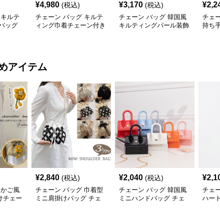
¥
4,980
¥
3,170
¥
2,2
(税込)
(税込)
 キルテ
チェーン バッグ キルテ
チェーン バッグ 韓国風
チェー
バッグ
ィング巾着チェーン付き
キルティングパール装飾
持ち
リュック
2wayミニ鞄
チェーンミニショルダー
がま
バッグ
めアイテム
¥
2,840
¥
2,040
¥
2,1
(税込)
(税込)
 かご風
チェーン バッグ 巾着型
チェーン バッグ 韓国風
チェー
けチェー
ミニ肩掛けバッグ チェ
ミニハンドバッグ チェ
ハー
ーン付き 3タイプ
ーン付き肩掛け鞄
ェー