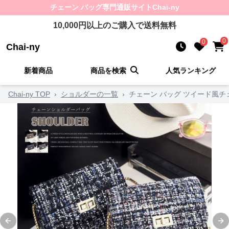
チェーン バッグ
専門通販サイト
Chai-ny
10,000
円以上のご購入で送料無料
0
0
Chai-ny
新着商品
商品を検索
人気ランキング
Chai-ny TOP
›
ショルダーの一覧
›
チェーン バッグ ツイード風
Previous slide
Ne