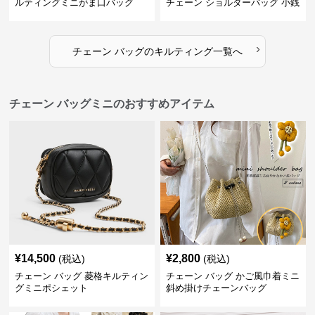
ルティングミニがま口バッグ
チェーン ショルダーバッグ 小銭
入れ付き 二通り
›
チェーン バッグ
の
キルティング
一覧へ
チェーン バッグミニのおすすめアイテム
¥
14,500
¥
2,800
(税込)
(税込)
チェーン バッグ 菱格キルティン
チェーン バッグ かご風巾着ミニ
グミニポシェット
斜め掛けチェーンバッグ