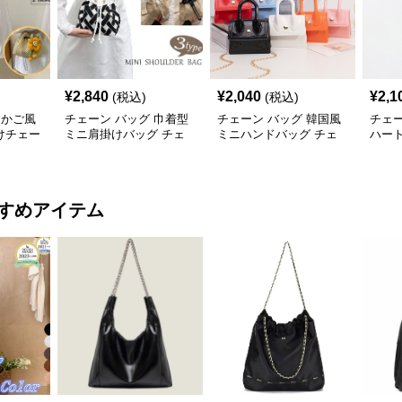
¥
2,840
¥
2,040
¥
2,1
(税込)
(税込)
 かご風
チェーン バッグ 巾着型
チェーン バッグ 韓国風
チェー
けチェー
ミニ肩掛けバッグ チェ
ミニハンドバッグ チェ
ハー
ーン付き 3タイプ
ーン付き肩掛け鞄
ェー
すめアイテム