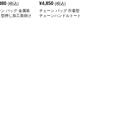
380
¥
4,850
¥
5,340
(税込)
(税込)
(税込)
ン バッグ 金属装
チェーン バッグ 巾着型
チェーン バッグ ふわふ
き型押し加工肩掛け
チェーンハンドルトート
わファートートバッグ
ト鞄
バッグ
チェーン付き韓国風手提
げ