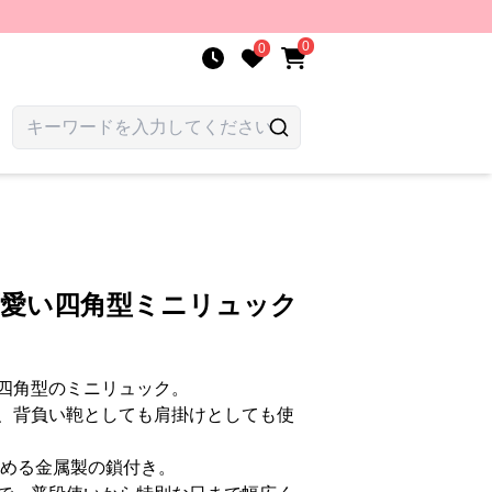
0
0
可愛い四角型ミニリュック
四角型のミニリュック。
、背負い鞄としても肩掛けとしても使
しめる金属製の鎖付き。