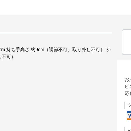
:約9cm 持ち手高さ:約9cm（調節不可、取り外し不可） シ
し不可）
お
ビ
応
P