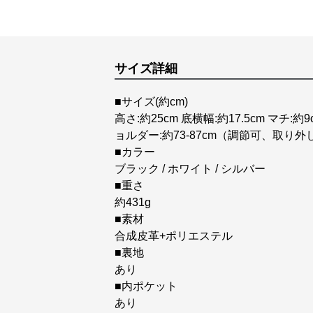
サイズ詳細
■サイズ(約cm)
高さ:約25cm 底横幅:約17.5cm マチ
ョルダー:約73-87cm（調節可、取り外
■カラー
ブラック / ホワイト / シルバー
■重さ
約431g
■素材
合成皮革+ポリエステル
■裏地
あり
■内ポケット
あり