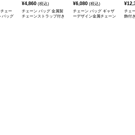
¥
4,860
¥
6,080
¥
12,
(税込)
(税込)
 チェー
チェーン バッグ 金属製
チェーン バッグ ギャザ
チェー
トバッグ
チェーンストラップ付き
ーデザイン金属チェーン
飾付
ディー
柔らか素材トートバッグ
ショルダートートバッグ
トー