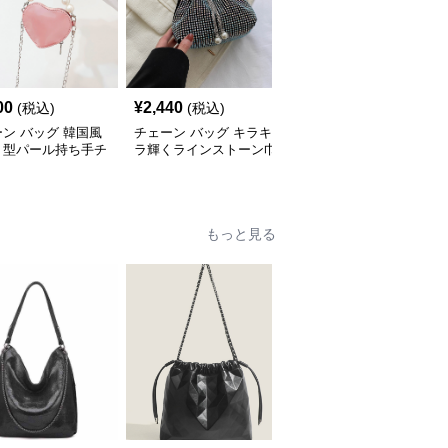
00
¥
2,440
¥
3,420
(税込)
(税込)
(税込)
ン バッグ 韓国風
チェーン バッグ キラキ
チェーン バッグ 子供用
ト型パール持ち手チ
ラ輝くラインストーン巾
リボン飾りチェーンミニ
ンミニバッグ
着チェーンバッグ
ショルダーバッグ
もっと見る