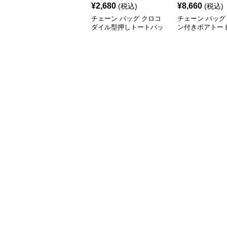
¥
2,680
¥
8,660
(税込)
(税込)
チェーン バッグ クロコ
チェーン バッグ
ダイル型押しトートバッ
ン付きボアトー
グ 鎖ショルダー付き 軽
ふわふわ素材 レ
量
ス