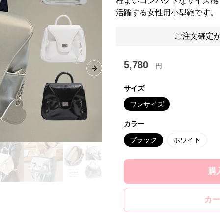
程よいコンパクトなサイズ感
活躍する女性用小型鞄です。
ご注文確定か
5,780
円
Next slide
サイズ
ワンサイズ
カラー
ブラック
ホワイト
購
カー