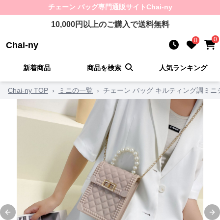
チェーン バッグ
専門通販サイト
Chai-ny
10,000
円以上のご購入で送料無料
0
0
Chai-ny
新着商品
商品を検索
人気ランキング
Chai-ny TOP
›
ミニの一覧
›
チェーン バッグ キルティング調ミ
Previous slide
Ne