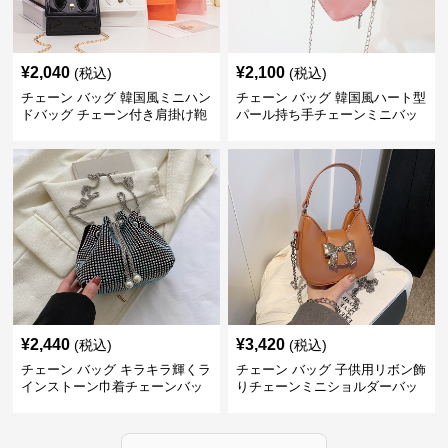
¥
2,040
¥
2,100
(税込)
(税込)
チェーン バッグ 韓国風ミニハン
チェーン バッグ 韓国風ハート型
ドバッグ チェーン付き肩掛け鞄
パール持ち手チェーンミニバッ
グ
¥
2,440
¥
3,420
(税込)
(税込)
チェーン バッグ キラキラ輝くラ
チェーン バッグ 子供用リボン飾
インストーン巾着チェーンバッ
りチェーンミニショルダーバッ
グ
グ