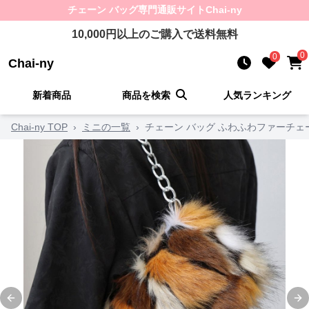
チェーン バッグ
専門通販サイト
Chai-ny
10,000
円以上のご購入で送料無料
0
0
Chai-ny
新着商品
商品を検索
人気ランキング
Chai-ny TOP
›
ミニの一覧
›
チェーン バッグ ふわふわファーチ
Previous slide
Ne