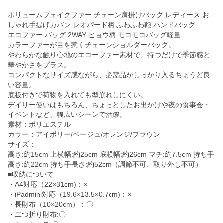
ボリュームフェイクファー チェーン肩掛けバッグ レディース お
しゃれ手提げカバン レオパード柄 ふわふわ鞄 ハンドバッグ
エコファー バッグ 2WAY ヒョウ柄 モコモコバッグ軽量
カラーファーが目を惹くチェーンショルダーバッグ。
やわらかな触り心地のエコーファー素材で、持つだけで季節感と
華やかさをプラス。
コンパクトなサイズ感ながら、必需品がしっかり入るちょうど良
い容量。
底板付きで荷物を入れても型崩れしにくい。
デイリー使いはもちろん、ちょっとしたお出かけや夜の食事会・
イベントなど、幅広いシーンで活躍。
素材：ポリエステル
カラー：アイボリー/ベージュ/オレンジ/ブラウン
サイズ：
高さ:約15cm 上横幅:約25cm 底横幅:約26cm マチ:約7.5cm 持ち手
高さ:約22cm 持ち手長さ:約52cm（調節不可、取り外し不可）
■収納について
・A4対応（22×31cm)：×
・iPadmini対応（19.6×13.5×0.7cm)：×
・長財布（10×20cm）：〇
・二つ折り財布:〇