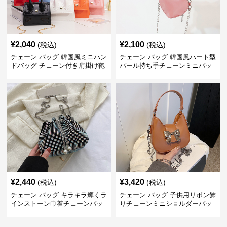
¥
2,040
¥
2,100
(税込)
(税込)
チェーン バッグ 韓国風ミニハン
チェーン バッグ 韓国風ハート型
ドバッグ チェーン付き肩掛け鞄
パール持ち手チェーンミニバッ
グ
¥
2,440
¥
3,420
(税込)
(税込)
チェーン バッグ キラキラ輝くラ
チェーン バッグ 子供用リボン飾
インストーン巾着チェーンバッ
りチェーンミニショルダーバッ
グ
グ