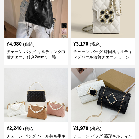
¥
4,980
¥
3,170
(税込)
(税込)
チェーン バッグ キルティング巾
チェーン バッグ 韓国風キルティ
着チェーン付き2wayミニ鞄
ングパール装飾チェーンミニシ
ョルダーバッグ
¥
2,240
¥
1,970
(税込)
(税込)
チェーン バッグ パール持ち手キ
チェーン バッグ 菱形キルティン