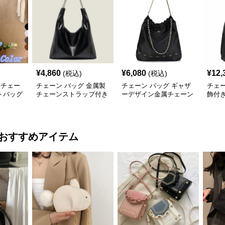
¥
4,860
¥
6,080
¥
12,
(税込)
(税込)
 チェー
チェーン バッグ 金属製
チェーン バッグ ギャザ
チェー
トバッグ
チェーンストラップ付き
ーデザイン金属チェーン
飾付
ディー
柔らか素材トートバッグ
ショルダートートバッグ
トー
おすすめアイテム