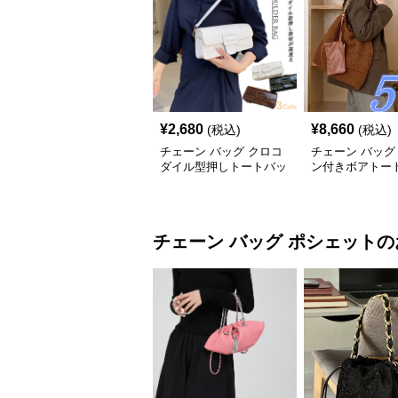
¥
2,680
¥
8,660
(税込)
(税込)
チェーン バッグ クロコ
チェーン バッグ
ダイル型押しトートバッ
ン付きボアトー
グ 鎖ショルダー付き 軽
ふわふわ素材 レ
量
ス
チェーン バッグ
ポシェット
の