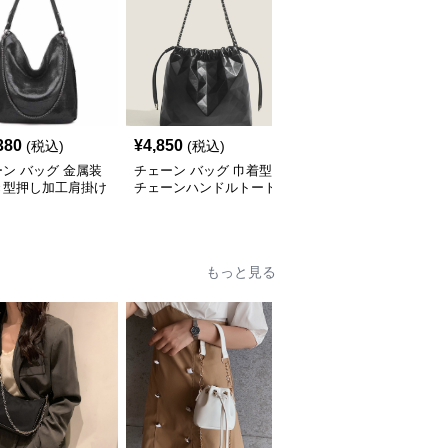
380
¥
4,850
¥
5,340
(税込)
(税込)
(税込)
ン バッグ 金属装
チェーン バッグ 巾着型
チェーン バッグ ふわふ
き型押し加工肩掛け
チェーンハンドルトート
わファートートバッグ
ト鞄
バッグ
チェーン付き韓国風手提
げ
もっと見る