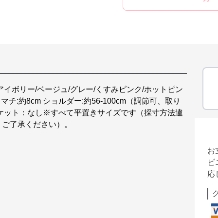
イボリー/ベージュ/グレー/くすみピンク/ホットピン
 マチ:約8cm ショルダー:約56-100cm（調節可、取り
ポケット：なし※すべて平置きサイズです（採寸方法違
、ご了承ください）。
お
ビ
応