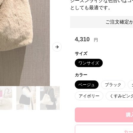
シーズンライクな色合いはコ
としても最適です。
ご注文確定か
4,310
円
Next slide
サイズ
ワンサイズ
カラー
ベージュ
ブラック
アイボリー
くすみピン
購
カー