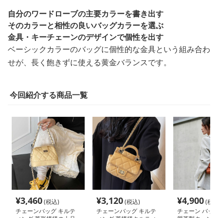
自分のワードローブの主要カラーを書き出す
そのカラーと相性の良いバッグカラーを選ぶ
金具・キーチェーンのデザインで個性を出す
ベーシックカラーのバッグに個性的な金具という組み合わ
せが、長く飽きずに使える黄金バランスです。
今回紹介する商品一覧
¥
3,460
¥
3,120
¥
4,900
(税込)
(税込)
(税込
チェーンバッグ キルテ
チェーンバッグ キルテ
チェーン バッグ