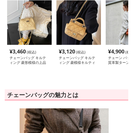
¥
3,460
¥
3,120
¥
4,900
(税込)
(税込)
(税込
チェーンバッグ キルテ
チェーンバッグ キルテ
チェーン バッグ
ィング 菱形模様の上品
ィング 菱模様キルティ
質革製ターンロ
ミニショルダー
ングハンドバッグ
バッグ
チェーンバッグの魅力とは