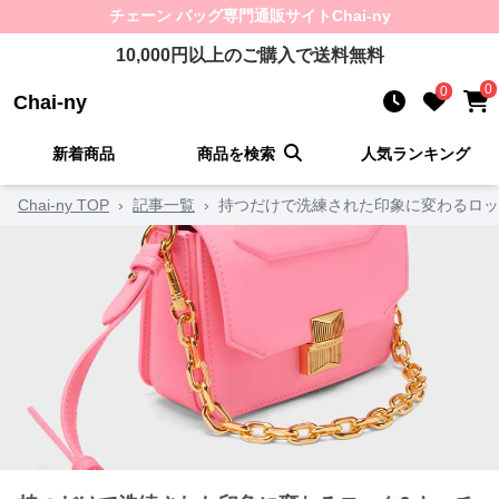
チェーン バッグ
専門通販サイト
Chai-ny
10,000
円以上のご購入で送料無料
0
0
Chai-ny
新着商品
商品を検索
人気ランキング
Chai-ny TOP
›
記事一覧
›
持つだけで洗練された印象に変わるロッ