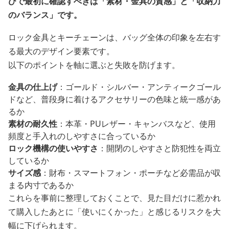
びで最初に確認すべきは「素材・金具の質感」と「収納力
のバランス」です。
ロック金具とキーチェーンは、バッグ全体の印象を左右す
る最大のデザイン要素です。
以下のポイントを軸に選ぶと失敗を防げます。
金具の仕上げ
：ゴールド・シルバー・アンティークゴール
ドなど、普段身に着けるアクセサリーの色味と統一感があ
るか
素材の耐久性
：本革・PUレザー・キャンバスなど、使用
頻度と手入れのしやすさに合っているか
ロック機構の使いやすさ
：開閉のしやすさと防犯性を両立
しているか
サイズ感
：財布・スマートフォン・ポーチなど必需品が収
まる内寸であるか
これらを事前に整理しておくことで、見た目だけに惹かれ
て購入したあとに「使いにくかった」と感じるリスクを大
幅に下げられます。