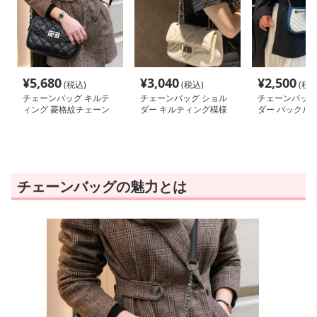
¥
5,680
¥
3,040
¥
2,500
(税込)
(税込)
(税込
チェーンバッグ キルテ
チェーンバッグ ショル
チェーンバッグ
ィング 菱格紋チェーン
ダー キルティング模様
ダー バックル
バッグ
の回転式留め具バッグ
チェーンバッグの魅力とは