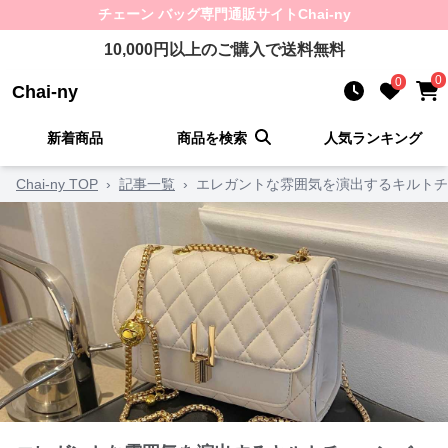
チェーン バッグ
専門通販サイト
Chai-ny
10,000
円以上のご購入で送料無料
0
0
Chai-ny
新着商品
商品を検索
人気ランキング
Chai-ny TOP
›
記事一覧
›
エレガントな雰囲気を演出するキルトチ