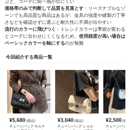
ぶと、コーデに統一感が出にくい
価格帯のみで判断して品質を見落とす
：リーズナブルなゾ
ーンでも高品質な商品はあるが、金具の強度や縫製の丁寧
さなどを確認せずに選ぶと耐久性に不満が出やすい
流行のカラーに飛びつく
：トレンドカラーは季節が変わる
とコーデに合わせにくくなるため、
使用頻度が高い場合は
ベーシックカラーを軸にする
のが無難
今回紹介する商品一覧
¥
5,680
¥
3,040
¥
2,500
(税込)
(税込)
(税込
チェーンバッグ キルテ
チェーンバッグ ショル
チェーンバッグ