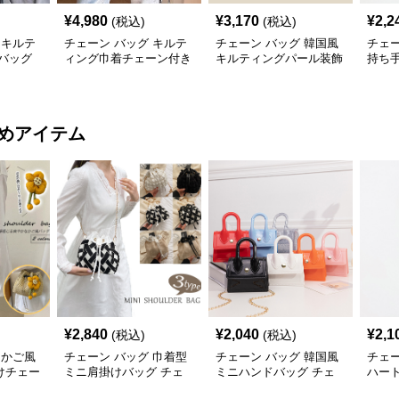
¥
4,980
¥
3,170
¥
2,2
(税込)
(税込)
 キルテ
チェーン バッグ キルテ
チェーン バッグ 韓国風
チェー
バッグ
ィング巾着チェーン付き
キルティングパール装飾
持ち
リュック
2wayミニ鞄
チェーンミニショルダー
がま
バッグ
めアイテム
¥
2,840
¥
2,040
¥
2,1
(税込)
(税込)
 かご風
チェーン バッグ 巾着型
チェーン バッグ 韓国風
チェー
けチェー
ミニ肩掛けバッグ チェ
ミニハンドバッグ チェ
ハー
ーン付き 3タイプ
ーン付き肩掛け鞄
ェー