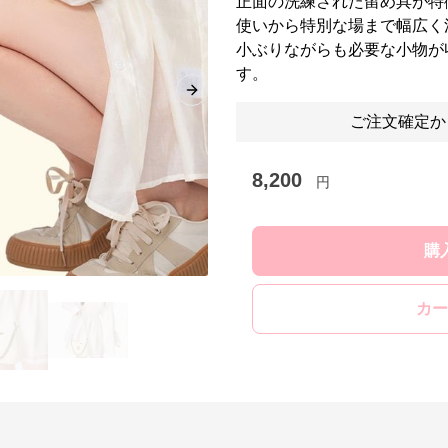
正面の洗練された留め具が特
使いから特別な場まで幅広く
小ぶりながらも必要な小物が
す。
Next slide
ご注文確定か
8,200
円
購
カー