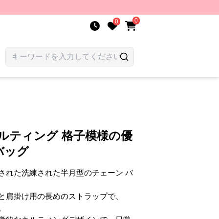
0
0
ルティング 格子模様の優
バッグ
された洗練された半月型のチェーン バ
と肩掛け用の長めのストラップで、
。