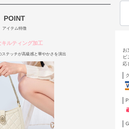
POINT
アイテム特徴
なキルティング加工
お
のステッチが高級感と華やかさを演出
ビ
応
P
G