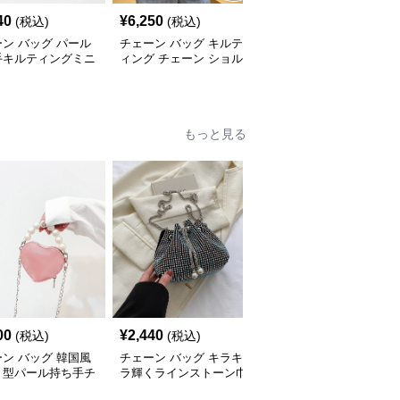
40
¥
6,250
¥
1,970
(税込)
(税込)
(税込)
ン バッグ パール
チェーン バッグ キルテ
チェーン バッグ 菱形キ
手キルティングミニ
ィング チェーン ショル
ルティング チェーンシ
口バッグ
ダーバッグ 小銭入れ付
ョルダーバッグ 個性的
き 二通り
もっと見る
00
¥
2,440
¥
3,420
(税込)
(税込)
(税込)
ン バッグ 韓国風
チェーン バッグ キラキ
チェーン バッグ 子供用
ト型パール持ち手チ
ラ輝くラインストーン巾
リボン飾りチェーンミニ
ンミニバッグ
着チェーンバッグ
ショルダーバッグ