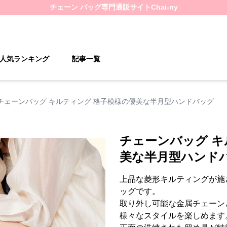
チェーン バッグ
専門通販サイト
Chai-ny
人気ランキング
記事一覧
チェーンバッグ キルティング 格子模様の優美な半月型ハンドバッグ
チェーンバッグ キ
美な半月型ハンド
上品な菱形キルティングが施
ッグです。
取り外し可能な金属チェーン
様々なスタイルを楽しめます