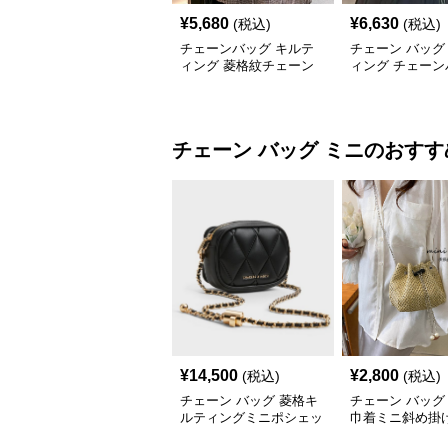
¥
5,680
¥
6,630
(税込)
(税込)
チェーンバッグ キルテ
チェーン バッグ
ィング 菱格紋チェーン
ィング チェーン
バッグ
付き 2wayミニ
チェーン バッグ
ミニ
のおすす
¥
14,500
¥
2,800
(税込)
(税込)
チェーン バッグ 菱格キ
チェーン バッグ
ルティングミニポシェッ
巾着ミニ斜め掛
ト
ンバッグ