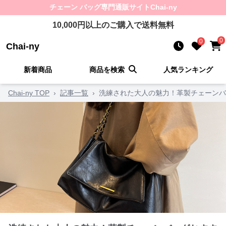
チェーン バッグ
専門通販サイト
Chai-ny
10,000
円以上のご購入で送料無料
0
0
Chai-ny
新着商品
商品を検索
人気ランキング
Chai-ny TOP
›
記事一覧
›
洗練された大人の魅力！革製チェーンバ