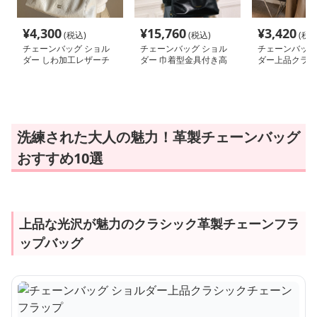
¥
4,300
¥
15,760
¥
3,420
(税込)
(税込)
(税込
チェーンバッグ ショル
チェーンバッグ ショル
チェーンバッグ
ダー しわ加工レザーチ
ダー 巾着型金具付き高
ダー上品クラシ
ェーンハンドルバッグ
級革ショルダー
ーンフラップ
洗練された大人の魅力！革製チェーンバッグ
おすすめ10選
上品な光沢が魅力のクラシック革製チェーンフラ
ップバッグ