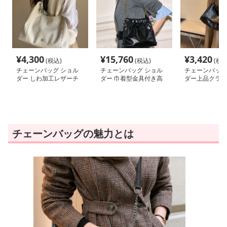
¥
4,300
¥
15,760
¥
3,420
(税込)
(税込)
(税込
チェーンバッグ ショル
チェーンバッグ ショル
チェーンバッグ
ダー しわ加工レザーチ
ダー 巾着型金具付き高
ダー上品クラシ
ェーンハンドルバッグ
級革ショルダー
ーンフラップ
チェーンバッグの魅力とは