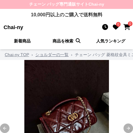
チェーン バッグ
専門通販サイト
Chai-ny
10,000
円以上のご購入で送料無料
0
0
Chai-ny
新着商品
商品を検索
人気ランキング
Chai-ny TOP
›
ショルダーの一覧
›
チェーン バッグ 菱格紋金具ミ
Previous slide
Ne