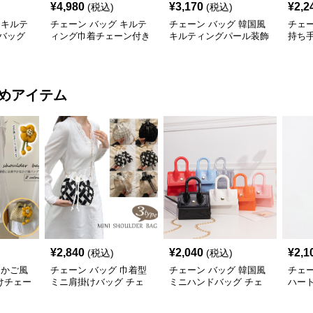
¥
4,980
¥
3,170
¥
2,2
(税込)
(税込)
 キルテ
チェーン バッグ キルテ
チェーン バッグ 韓国風
チェー
バッグ
ィング巾着チェーン付き
キルティングパール装飾
持ち
リュック
2wayミニ鞄
チェーンミニショルダー
がま
バッグ
めアイテム
¥
2,840
¥
2,040
¥
2,1
(税込)
(税込)
 かご風
チェーン バッグ 巾着型
チェーン バッグ 韓国風
チェー
けチェー
ミニ肩掛けバッグ チェ
ミニハンドバッグ チェ
ハー
ーン付き 3タイプ
ーン付き肩掛け鞄
ェー