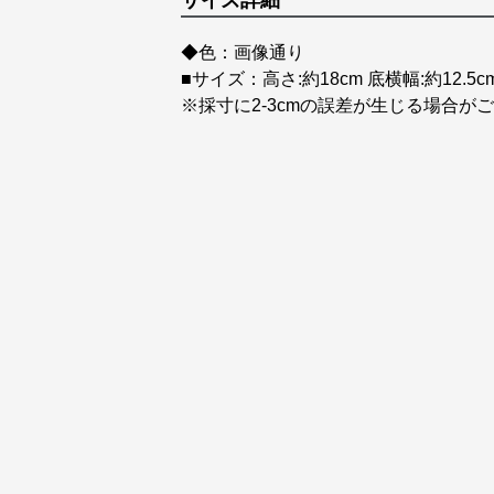
サイズ詳細
◆色：画像通り
■サイズ：高さ:約18cm 底横幅:約12.5c
※採寸に2-3cmの誤差が生じる場合が