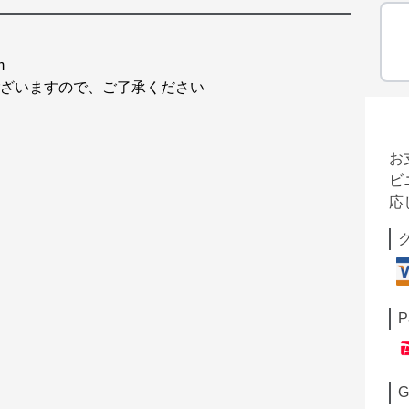
m
ございますので、ご了承ください
お
ビ
応
P
G