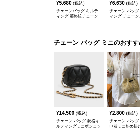
¥
5,680
¥
6,630
(税込)
(税込)
チェーンバッグ キルテ
チェーン バッグ
ィング 菱格紋チェーン
ィング チェーン
バッグ
付き 2wayミニ
チェーン バッグ
ミニ
のおすす
¥
14,500
¥
2,800
(税込)
(税込)
チェーン バッグ 菱格キ
チェーン バッグ
ルティングミニポシェッ
巾着ミニ斜め掛
ト
ンバッグ