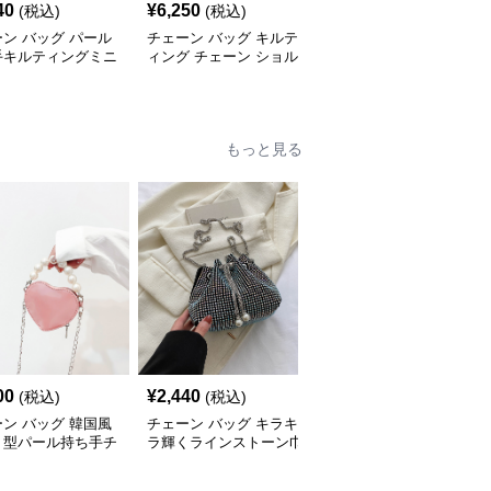
40
¥
6,250
¥
1,970
(税込)
(税込)
(税込)
ン バッグ パール
チェーン バッグ キルテ
チェーン バッグ 菱形キ
手キルティングミニ
ィング チェーン ショル
ルティング チェーンシ
口バッグ
ダーバッグ 小銭入れ付
ョルダーバッグ 個性的
き 二通り
もっと見る
00
¥
2,440
¥
3,420
(税込)
(税込)
(税込)
ン バッグ 韓国風
チェーン バッグ キラキ
チェーン バッグ 子供用
ト型パール持ち手チ
ラ輝くラインストーン巾
リボン飾りチェーンミニ
ンミニバッグ
着チェーンバッグ
ショルダーバッグ