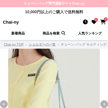
チェーン バッグ
専門通販サイト
Chai-ny
10,000
円以上のご購入で送料無料
0
0
Chai-ny
新着商品
商品を検索
人気ランキング
Chai-ny TOP
›
ショルダーの一覧
›
チェーン バッグ キルティング
Previous slide
Ne