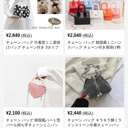
¥
2,840
¥
2,040
(税込)
(税込)
チェーン バッグ 巾着型ミニ肩掛
チェーン バッグ 韓国風ミニハン
けバッグ チェーン付き 3タイプ
ドバッグ チェーン付き肩掛け鞄
¥
2,100
¥
2,440
(税込)
(税込)
チェーン バッグ 韓国風ハート型
チェーン バッグ キラキラ輝くラ
パール持ち手チェーンミニバッ
インストーン巾着チェーンバッ