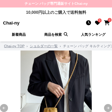
チェーン バッグ
専門通販サイト
Chai-ny
10,000
円以上のご購入で送料無料
0
0
Chai-ny
新着商品
商品を検索
人気ランキング
Chai-ny TOP
›
ショルダーの一覧
›
チェーン バッグ キルティン
Previous slide
Ne