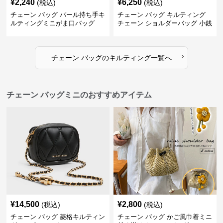
¥
2,240
¥
6,250
(税込)
(税込)
チェーン バッグ パール持ち手キ
チェーン バッグ キルティング
ルティングミニがま口バッグ
チェーン ショルダーバッグ 小銭
入れ付き 二通り
›
チェーン バッグ
の
キルティング
一覧へ
チェーン バッグミニのおすすめアイテム
¥
14,500
¥
2,800
(税込)
(税込)
チェーン バッグ 菱格キルティン
チェーン バッグ かご風巾着ミニ