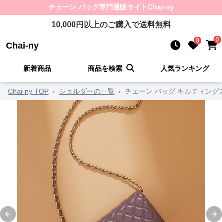
チェーン バッグ
専門通販サイト
Chai-ny
10,000
円以上のご購入で送料無料
0
0
Chai-ny
新着商品
商品を検索
人気ランキング
Chai-ny TOP
›
ショルダーの一覧
›
チェーン バッグ キルティン
Previous slide
Ne