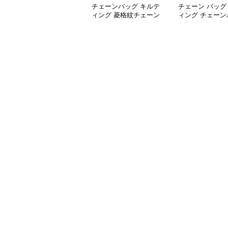
チェーンバッグ キルテ
チェーン バッグ
ィング 菱格紋チェーン
ィング チェーン
バッグ
付き 2wayミニ