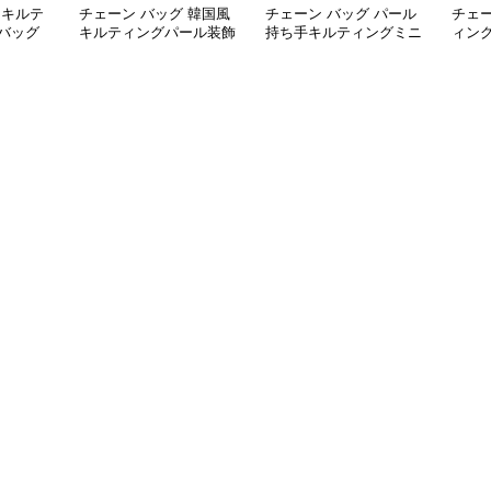
 キルテ
チェーン バッグ 韓国風
チェーン バッグ パール
チェー
バッグ
キルティングパール装飾
持ち手キルティングミニ
ィング
リュック
チェーンミニショルダー
がま口バッグ
ダー
バッグ
き 二