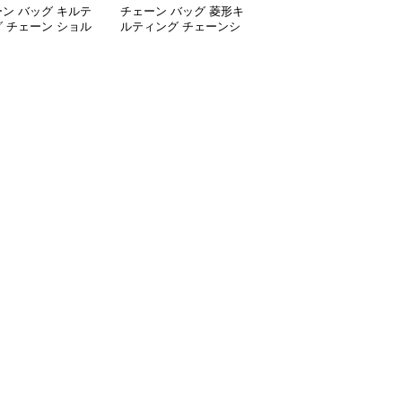
ン バッグ キルテ
チェーン バッグ 菱形キ
チェーン バッグ レディ
 チェーン ショル
ルティング チェーンシ
ース 幾何学キルティン
バッグ 小銭入れ付
ョルダーバッグ 個性的
グ チェーンショルダー
通り
バッグ