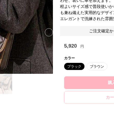
わせ、装いに華を添えます。
程よいサイズ感で普段使いか
も兼ね備えた実用的なデザイ
エレガントで洗練された雰囲
ご注文確定か
Next slide
5,920
円
カラー
ブラック
ブラウン
購
カー