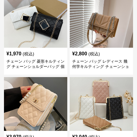
¥
1,970
¥
2,800
(税込)
(税込)
チェーン バッグ 菱形キルティン
チェーン バッグ レディース 幾
グ チェーンショルダーバッグ 個
何学キルティング チェーンショ
性的
ルダーバッグ
¥
3,970
¥
2,040