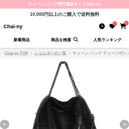
チェーン バッグ
専門通販サイト
Chai-ny
10,000
円以上のご購入で送料無料
0
0
Chai-ny
新着商品
商品を検索
人気ランキング
Chai-ny TOP
›
ショルダーの一覧
›
チェーン バッグ チェーン付
Previous slide
Ne