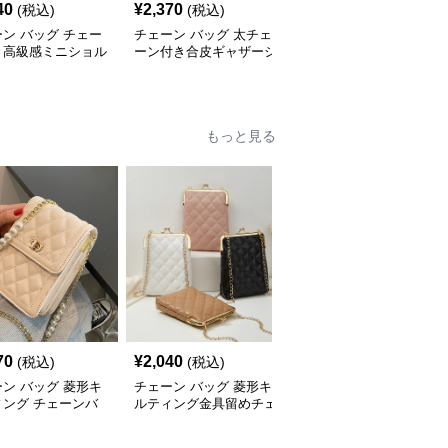
40
¥
2,370
¥
2,440
(税込)
(税込)
(税込)
ン バッグ チェー
チェーン バッグ 太チェ
チェーン バッグ チェー
き高級感ミニショル
ーン付き合皮ギャザーシ
ンバッグ付き巾着バケツ
バッグ
ョルダーバッグ
型ショルダーバッグ
もっと見る
70
¥
2,040
¥
3,480
(税込)
(税込)
(税込)
ン バッグ 菱形キ
チェーン バッグ 菱形キ
チェーン バッグ 韓国風
ィング チェーンバ
ルティング金具留めチェ
キルティング金鎖ショル
 携帯ポシェット
ーンショルダーバッグ
ダーバッグ全3色