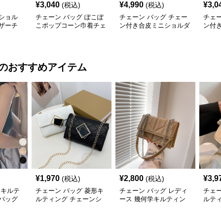
¥
3,040
¥
4,990
¥
3,0
(税込)
(税込)
ショル
チェーン バッグ ぽこぽ
チェーン バッグ チェー
チェー
ザーチ
こポップコーン巾着チェ
ン付き合皮ミニショルダ
ン付
バッグ
ーンショルダーバッグ
ーバッグ 韓国風
ダー
のおすすめアイテム
¥
1,970
¥
2,800
¥
3,9
(税込)
(税込)
 キルテ
チェーン バッグ 菱形キ
チェーン バッグ レディ
チェー
バッグ
ルティング チェーンシ
ース 幾何学キルティン
ルテ
リュック
ョルダーバッグ 個性的
グ チェーンショルダー
ッグ
バッグ