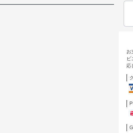
お
ビ
応
P
G