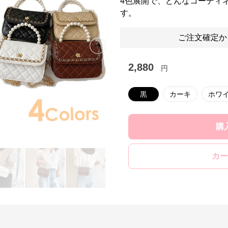
4色展開で、どんなコーディ
す。
ご注文確定か
Next slide
2,880
円
黒
カーキ
ホワ
購
カー