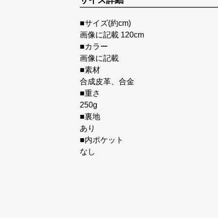
サイズ詳細
■サイズ(約cm)
画像に記載 120cm
■カラー
画像に記載
■素材
合成皮革、合金
■重さ
250g
■裏地
あり
■内ポケット
なし