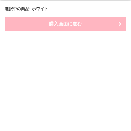
選択中の商品: ホワイト
選択中の商品: ホワイト
購入画面に進む
購入画面に進む
Chai-ny
について
利用規約
プライバシー