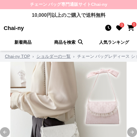
チェーン バッグ
専門通販サイト
Chai-ny
10,000
円以上のご購入で送料無料
0
0
Chai-ny
新着商品
商品を検索
人気ランキング
Chai-ny TOP
›
ショルダーの一覧
›
チェーン バッグレディース シ
Previous slide
Ne