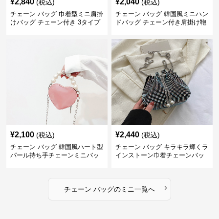
¥
2,840
¥
2,040
(税込)
(税込)
チェーン バッグ 巾着型ミニ肩掛
チェーン バッグ 韓国風ミニハン
けバッグ チェーン付き 3タイプ
ドバッグ チェーン付き肩掛け鞄
¥
2,100
¥
2,440
(税込)
(税込)
チェーン バッグ 韓国風ハート型
チェーン バッグ キラキラ輝くラ
パール持ち手チェーンミニバッ
インストーン巾着チェーンバッ
グ
グ
›
チェーン バッグ
の
ミニ
一覧へ