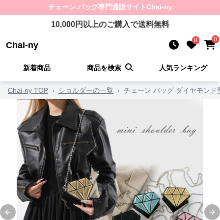
チェーン バッグ
専門通販サイト
Chai-ny
10,000
円以上のご購入で送料無料
0
0
Chai-ny
新着商品
商品を検索
人気ランキング
Chai-ny TOP
›
ショルダーの一覧
›
チェーン バッグ ダイヤモン
Previous slide
Ne