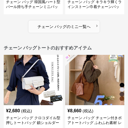
チェーン バッグ 韓国風ハート型
チェーン バッグ キラキラ輝くラ
パール持ち手チェーンミニバッ
インストーン巾着チェーンバッ
グ
グ
›
チェーン バッグ
の
ミニ
一覧へ
チェーン バッグトートのおすすめアイテム
¥
2,680
¥
8,660
(税込)
(税込)
チェーン バッグ クロコダイル型
チェーン バッグ チェーン付きボ
押しトートバッグ 鎖ショルダー
アトートバッグ ふわふわ素材 レ
付き 軽量
ディース