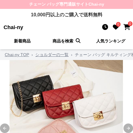
チェーン バッグ
専門通販サイト
Chai-ny
10,000
円以上のご購入で送料無料
0
0
Chai-ny
新着商品
商品を検索
人気ランキング
Chai-ny TOP
›
ショルダーの一覧
›
チェーン バッグ キルティン
Previous slide
Ne