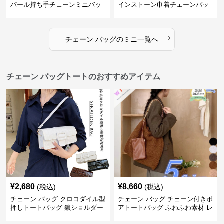
パール持ち手チェーンミニバッ
インストーン巾着チェーンバッ
グ
グ
›
チェーン バッグ
の
ミニ
一覧へ
チェーン バッグトートのおすすめアイテム
¥
2,680
¥
8,660
(税込)
(税込)
チェーン バッグ クロコダイル型
チェーン バッグ チェーン付きボ
押しトートバッグ 鎖ショルダー
アトートバッグ ふわふわ素材 レ
付き 軽量
ディース