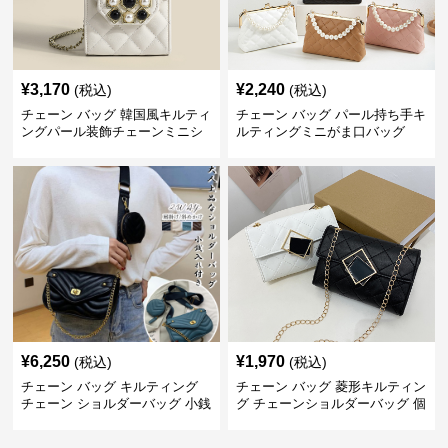
¥
3,170
¥
2,240
(税込)
(税込)
チェーン バッグ 韓国風キルティ
チェーン バッグ パール持ち手キ
ングパール装飾チェーンミニシ
ルティングミニがま口バッグ
ョルダーバッグ
¥
6,250
¥
1,970
(税込)
(税込)
チェーン バッグ キルティング
チェーン バッグ 菱形キルティン
チェーン ショルダーバッグ 小銭
グ チェーンショルダーバッグ 個
入れ付き 二通り
性的