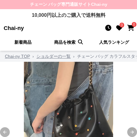
チェーン バッグ
専門通販サイト
Chai-ny
10,000
円以上のご購入で送料無料
0
0
Chai-ny
新着商品
商品を検索
人気ランキング
Chai-ny TOP
›
ショルダーの一覧
›
チェーン バッグ カラフルス
Previous slide
Ne