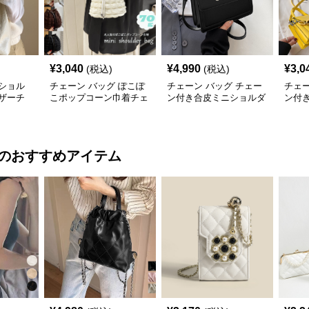
¥
3,040
¥
4,990
¥
3,0
(税込)
(税込)
ショル
チェーン バッグ ぽこぽ
チェーン バッグ チェー
チェー
ザーチ
こポップコーン巾着チェ
ン付き合皮ミニショルダ
ン付
バッグ
ーンショルダーバッグ
ーバッグ 韓国風
ダー
のおすすめアイテム