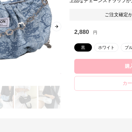
上品なチェーンストラップが
ご注文確定か
Next slide
2,880
円
黒
ホワイト
ブ
購
カー