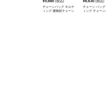
¥
5,680
¥
6,630
(税込)
(税込)
チェーンバッグ キルテ
チェーン バッグ
ィング 菱格紋チェーン
ィング チェーン
バッグ
付き 2wayミニ