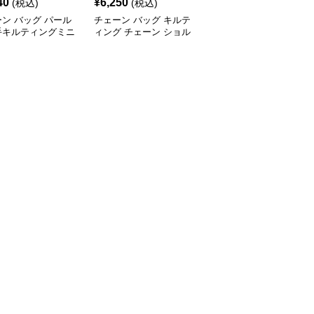
40
¥
6,250
¥
1,970
(税込)
(税込)
(税込)
ン バッグ パール
チェーン バッグ キルテ
チェーン バッグ 菱形キ
手キルティングミニ
ィング チェーン ショル
ルティング チェーンシ
口バッグ
ダーバッグ 小銭入れ付
ョルダーバッグ 個性的
き 二通り