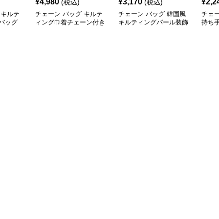
¥
4,980
¥
3,170
¥
2,2
(税込)
(税込)
 キルテ
チェーン バッグ キルテ
チェーン バッグ 韓国風
チェー
バッグ
ィング巾着チェーン付き
キルティングパール装飾
持ち
リュック
2wayミニ鞄
チェーンミニショルダー
がま
バッグ