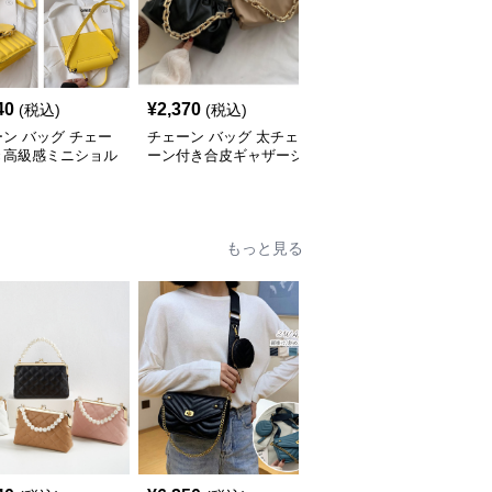
40
¥
2,370
¥
2,440
(税込)
(税込)
(税込)
ン バッグ チェー
チェーン バッグ 太チェ
チェーン バッグ チェー
き高級感ミニショル
ーン付き合皮ギャザーシ
ンバッグ付き巾着バケツ
バッグ
ョルダーバッグ
型ショルダーバッグ
もっと見る