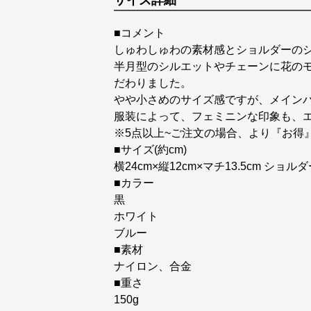
サイズ詳細
■コメント
しゅわしゅわの素材感とショルダーの
半月型のシルエットやチェーンに花の
だわりました。
やや小さめのサイズ感ですが、メイン
服装によって、フェミニンな印象も、
※5点以上~ご注文の場合、より『お得
■サイズ(約cm)
横24cm×縦12cm×マチ13.5cm ショルダ
■カラー
黒
ホワイト
ブルー
■素材
ナイロン、合金
■重さ
150g