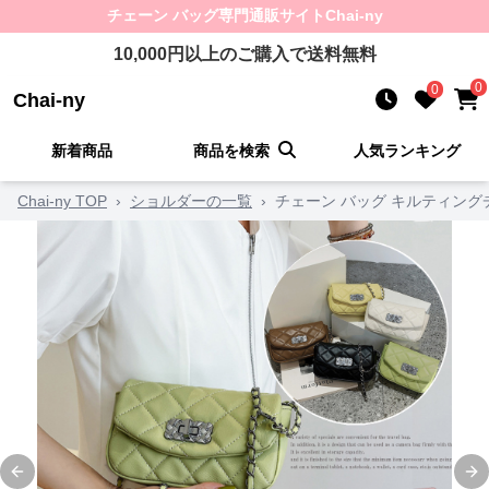
チェーン バッグ
専門通販サイト
Chai-ny
10,000
円以上のご購入で送料無料
0
0
Chai-ny
新着商品
商品を検索
人気ランキング
Chai-ny TOP
›
ショルダーの一覧
›
チェーン バッグ キルティング
Previous slide
Ne