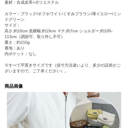
素材：合成皮革+ポリエステル
カラー：ブラック/オフホワイト/くすみブラウン/薄イエロー/ミン
ドグリーン
サイズ：
高さ:約10cm 底横幅:約19cm マチ:約7cm ショルダー:約105-
113cm（調節可、取り外し不可）
重さ：約210g
裏地：あり
内ポケット：なし
※すべて平置きサイズです（採寸方法違いより、多少の誤差がご
ざいますので、ご了承ください）。
商品画像