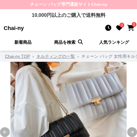
チェーン バッグ
専門通販サイト
Chai-ny
10,000
円以上のご購入で送料無料
0
0
Chai-ny
新着商品
商品を検索
人気ランキング
Chai-ny TOP
›
キルティングの一覧
›
チェーン バッグ 女性用キ
Previous slide
Ne