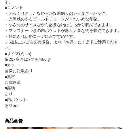
す。
■コメント
・ぷっくりとしたなめらかな肌触りのショルダーバッグ。
・光沢感のあるゴールドチェーンがきれいめな印象。
・小さめのサイズながら必要な物はしっかり収納できます。
・ファスナーつきの内ポケットがあり大事な物を収納できます。
・特にきれいめコーデにおすすめです。
※5点以上~ご注文の場合、より『お得』に！是非ご活用くださ
い。
■サイズ(約cm)
幅20×高さ12×マチ/450ｇ
■カラー
画像に記載あり
■素材
合成皮革
■裏地
あり
■内ポケット
ありbr>
商品画像