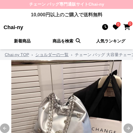
チェーン バッグ
専門通販サイト
Chai-ny
10,000
円以上のご購入で送料無料
0
0
Chai-ny
新着商品
商品を検索
人気ランキング
Chai-ny TOP
›
ショルダーの一覧
›
チェーン バッグ 大容量チェー
Previous slide
Ne