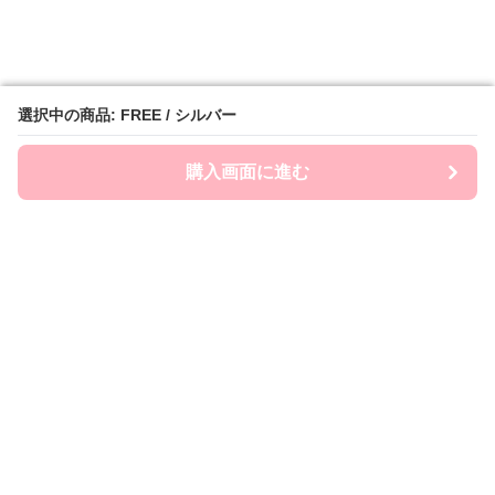
選択中の商品: FREE / シルバー
選択中の商品: FREE / シルバー
購入画面に進む
購入画面に進む
Chai-ny
について