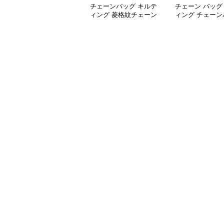
チェーンバッグ キルテ
チェーン バッグ
ィング 菱格紋チェーン
ィング チェーン
バッグ
付き 2wayミニ