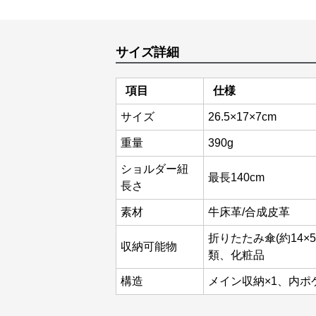
サイズ詳細
項目
仕様
サイズ
26.5×17×7cm
重量
390g
ショルダー紐
最長140cm
長さ
素材
牛床革/合成皮革
折りたたみ傘(約14×5cm
収納可能物
類、化粧品
構造
メイン収納×1、内ポ