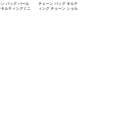
ン バッグ パール
チェーン バッグ キルテ
チェーン バッグ 菱形キ
手キルティングミニ
ィング チェーン ショル
ルティング チェーンシ
口バッグ
ダーバッグ 小銭入れ付
ョルダーバッグ 個性的
き 二通り