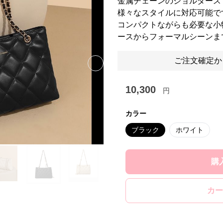
金属チェーンのショルダース
様々なスタイルに対応可能で
コンパクトながらも必要な小
ースからフォーマルシーンま
ご注文確定か
Next slide
10,300
円
カラー
ブラック
ホワイト
購
カー