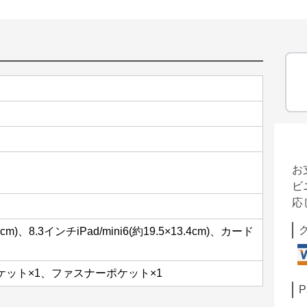
お
ビ
応
)、8.3インチiPad/mini6(約19.5×13.4cm)、カード
ケット×1、ファスナーポケット×1
P