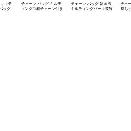
 キルテ
チェーン バッグ キルテ
チェーン バッグ 韓国風
チェー
バッグ
ィング巾着チェーン付き
キルティングパール装飾
持ち
リュック
2wayミニ鞄
チェーンミニショルダー
がま
バッグ