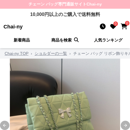
チェーン バッグ
専門通販サイト
Chai-ny
10,000
円以上のご購入で送料無料
0
0
Chai-ny
新着商品
商品を検索
人気ランキング
Chai-ny TOP
›
ショルダーの一覧
›
チェーン バッグ リボン飾り
Previous slide
Ne