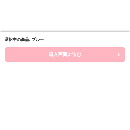
選択中の商品: ブルー
選択中の商品: ブルー
購入画面に進む
購入画面に進む
Chai-ny
について