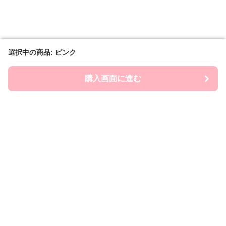
選択中の商品: ピンク
選択中の商品: ピンク
購入画面に進む
購入画面に進む
Chai-ny
について