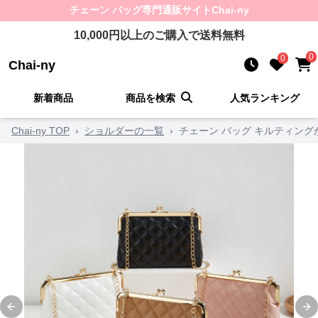
チェーン バッグ
専門通販サイト
Chai-ny
10,000
円以上のご購入で送料無料
0
0
Chai-ny
新着商品
商品を検索
人気ランキング
Chai-ny TOP
›
ショルダーの一覧
›
チェーン バッグ キルティン
Previous slide
Ne