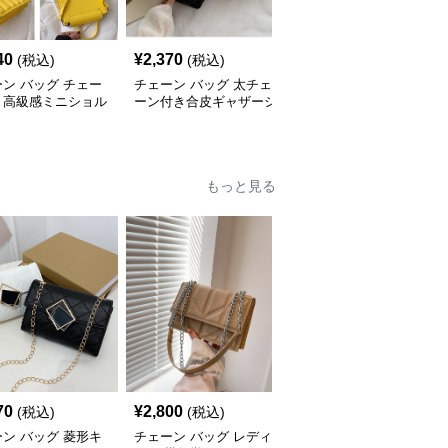
40
¥
2,370
¥
2,440
(税込)
(税込)
(税込)
ン バッグ チェー
チェーン バッグ 太チェ
チェーン バッグ チェー
き高級感ミニショル
ーン付き合皮ギャザーシ
ンバッグ付き巾着バケツ
バッグ
ョルダーバッグ
型ショルダーバッグ
もっと見る
70
¥
2,800
¥
3,970
(税込)
(税込)
(税込)
ン バッグ 菱形キ
チェーン バッグ レディ
チェーン バッグ 菱形キ