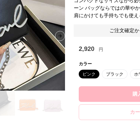
コンパクトなサイズながら必
ーン バッグならではの華や
肩にかけても手持ちでも使え
ご注文確定か
Next slide
2,920
円
カラー
ピンク
ブラック
ホ
購
カー