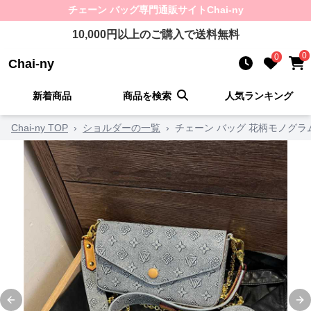
チェーン バッグ
専門通販サイト
Chai-ny
10,000
円以上のご購入で送料無料
0
0
Chai-ny
新着商品
商品を検索
人気ランキング
Chai-ny TOP
›
ショルダーの一覧
›
チェーン バッグ 花柄モノグラ
Previous slide
Ne