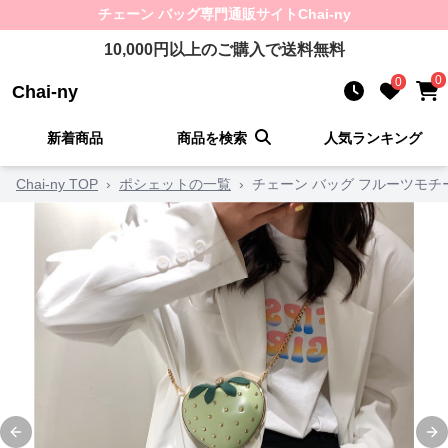
チェーン バッグ
専門通販サイト
Chai-ny
10,000
円以上のご購入で送料無料
0
0
Chai-ny
新着商品
商品を検索
人気ランキング
Chai-ny TOP
›
ポシェットの一覧
›
チェーン バッグ フルーツモチ
Previous slide
Ne