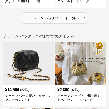
押し加工肩掛けトート鞄
ハンドルトートバッグ
›
チェーン バッグ
の
トート
一覧へ
チェーン バッグミニのおすすめアイテム
¥
14,500
¥
2,800
(税込)
(税込)
チェーン バッグ 菱格キルティン
チェーン バッグ かご風巾着ミニ
グミニポシェット
斜め掛けチェーンバッグ