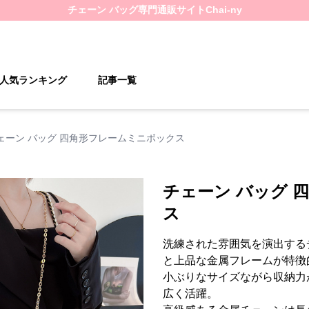
チェーン バッグ
専門通販サイト
Chai-ny
人気ランキング
記事一覧
ェーン バッグ 四角形フレームミニボックス
チェーン バッグ 
ス
洗練された雰囲気を演出する
と上品な金属フレームが特徴
小ぶりなサイズながら収納力
広く活躍。