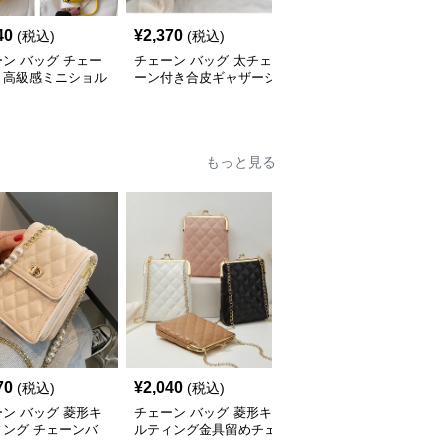
40
¥
2,370
¥
2,440
(税込)
(税込)
(税込)
ン バッグ チェー
チェーン バッグ 太チェ
チェーン バッグ チェー
き高級感ミニショル
ーン付き合皮ギャザーシ
ンバッグ付き巾着バケツ
バッグ
ョルダーバッグ
型ショルダーバッグ
もっと見る
70
¥
2,040
¥
3,480
(税込)
(税込)
(税込)
ン バッグ 菱形キ
チェーン バッグ 菱形キ
チェーン バッグ 韓国風
ィング チェーンバ
ルティング金具留めチェ
キルティング金鎖ショル
 携帯ポシェット
ーンショルダーバッグ
ダーバッグ全3色