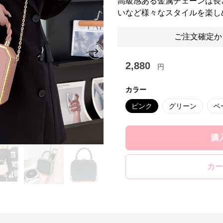
高級感ある金属チェーンは長
いなど様々なスタイルを楽し
ご注文確定か
Next slide
2,880
円
カラー
ピンク
グリーン
ベ
購
カー