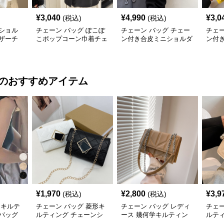
¥
3,040
¥
4,990
¥
3,0
(税込)
(税込)
ショル
チェーン バッグ ぽこぽ
チェーン バッグ チェー
チェー
ザーチ
こポップコーン巾着チェ
ン付き合皮ミニショルダ
ン付
バッグ
ーンショルダーバッグ
ーバッグ 韓国風
ダー
のおすすめアイテム
¥
1,970
¥
2,800
¥
3,9
(税込)
(税込)
 キルテ
チェーン バッグ 菱形キ
チェーン バッグ レディ
チェー
バッグ
ルティング チェーンシ
ース 幾何学キルティン
ルテ
リュック
ョルダーバッグ 個性的
グ チェーンショルダー
ッグ