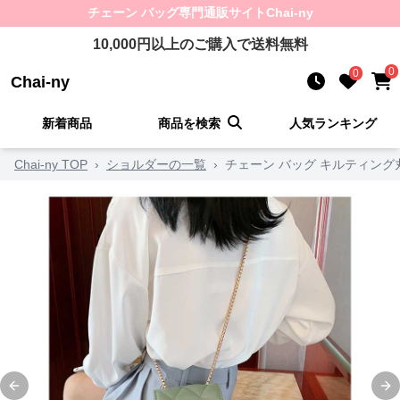
チェーン バッグ
専門通販サイト
Chai-ny
10,000
円以上のご購入で送料無料
0
0
Chai-ny
新着商品
商品を検索
人気ランキング
Chai-ny TOP
›
ショルダーの一覧
›
チェーン バッグ キルティン
Previous slide
Ne