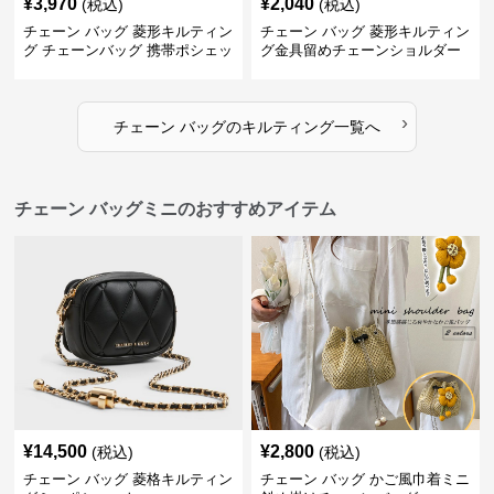
¥
3,970
¥
2,040
(税込)
(税込)
チェーン バッグ 菱形キルティン
チェーン バッグ 菱形キルティン
グ チェーンバッグ 携帯ポシェッ
グ金具留めチェーンショルダー
ト
バッグ
›
チェーン バッグ
の
キルティング
一覧へ
チェーン バッグミニのおすすめアイテム
¥
14,500
¥
2,800
(税込)
(税込)
チェーン バッグ 菱格キルティン
チェーン バッグ かご風巾着ミニ