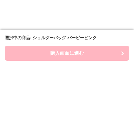
選択中の商品: ショルダーバッグ バービーピンク
選択中の商品: ショルダーバッグ バービーピンク
購入画面に進む
購入画面に進む
Chai-ny
について