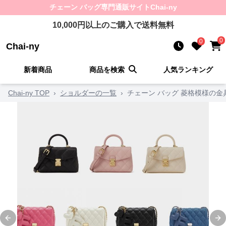
チェーン バッグ
専門通販サイト
Chai-ny
10,000
円以上のご購入で送料無料
0
0
Chai-ny
新着商品
商品を検索
人気ランキング
Chai-ny TOP
›
ショルダーの一覧
›
チェーン バッグ 菱格模様の
Previous slide
Ne