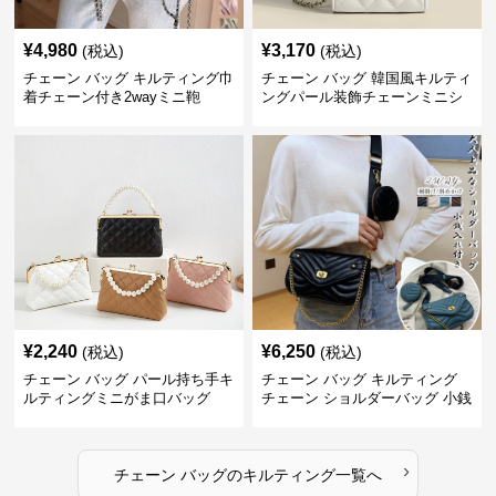
¥
4,980
¥
3,170
(税込)
(税込)
チェーン バッグ キルティング巾
チェーン バッグ 韓国風キルティ
着チェーン付き2wayミニ鞄
ングパール装飾チェーンミニシ
ョルダーバッグ
¥
2,240
¥
6,250
(税込)
(税込)
チェーン バッグ パール持ち手キ
チェーン バッグ キルティング
ルティングミニがま口バッグ
チェーン ショルダーバッグ 小銭
入れ付き 二通り
›
チェーン バッグ
の
キルティング
一覧へ