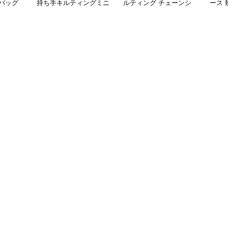
バッグ
持ち手キルティングミニ
ルティング チェーンシ
ース
リュック
がま口バッグ
ョルダーバッグ 個性的
グ 
バッ