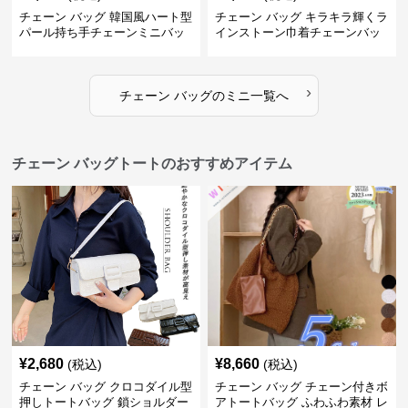
チェーン バッグ 韓国風ハート型
チェーン バッグ キラキラ輝くラ
パール持ち手チェーンミニバッ
インストーン巾着チェーンバッ
グ
グ
›
チェーン バッグ
の
ミニ
一覧へ
チェーン バッグトートのおすすめアイテム
¥
2,680
¥
8,660
(税込)
(税込)
チェーン バッグ クロコダイル型
チェーン バッグ チェーン付きボ
押しトートバッグ 鎖ショルダー
アトートバッグ ふわふわ素材 レ