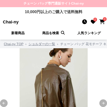
チェーン バッグ
専門通販サイト
Chai-ny
10,000
円以上のご購入で送料無料
0
0
Chai-ny
新着商品
商品を検索
人気ランキング
Chai-ny TOP
›
ショルダーの一覧
›
チェーン バッグ 花モチーフ 
Previous slide
Ne