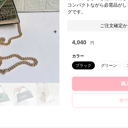
コンパクトながら必需品がし
グです。
ご注文確定か
Next slide
4,040
円
カラー
ブラック
グリーン
購
カー