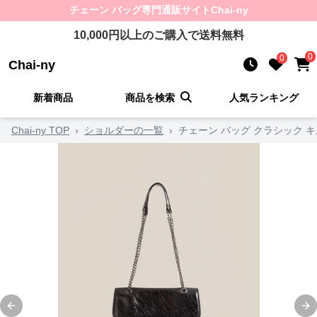
チェーン バッグ
専門通販サイト
Chai-ny
10,000
円以上のご購入で送料無料
0
0
Chai-ny
新着商品
商品を検索
人気ランキング
Chai-ny TOP
›
ショルダーの一覧
›
チェーン バッグ クラシック 
Previous slide
Ne