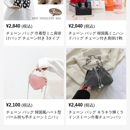
¥
2,840
¥
2,040
(税込)
(税込)
チェーン バッグ 巾着型ミニ肩掛
チェーン バッグ 韓国風ミニハン
けバッグ チェーン付き 3タイプ
ドバッグ チェーン付き肩掛け鞄
¥
2,100
¥
2,440
(税込)
(税込)
チェーン バッグ 韓国風ハート型
チェーン バッグ キラキラ輝くラ
パール持ち手チェーンミニバッ
インストーン巾着チェーンバッ
グ
グ