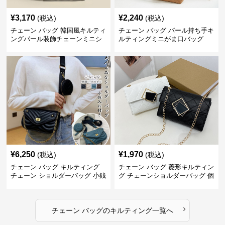
¥
3,170
¥
2,240
(税込)
(税込)
チェーン バッグ 韓国風キルティ
チェーン バッグ パール持ち手キ
ングパール装飾チェーンミニシ
ルティングミニがま口バッグ
ョルダーバッグ
¥
6,250
¥
1,970
(税込)
(税込)
チェーン バッグ キルティング
チェーン バッグ 菱形キルティン
チェーン ショルダーバッグ 小銭
グ チェーンショルダーバッグ 個
入れ付き 二通り
性的
›
チェーン バッグ
の
キルティング
一覧へ