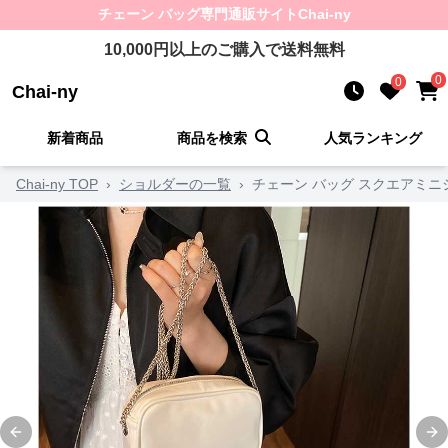
チェーン バッグ
専門通販サイト
Chai-ny
10,000
円以上のご購入で送料無料
0
0
Chai-ny
新着商品
商品を検索
人気ランキング
Chai-ny TOP
›
ショルダーの一覧
›
チェーン バッグ スクエアミ
Previous slide
Ne