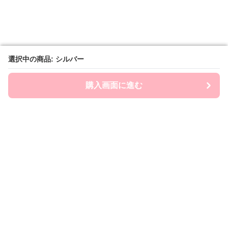
選択中の商品: シルバー
選択中の商品: シルバー
購入画面に進む
購入画面に進む
Chai-ny
について