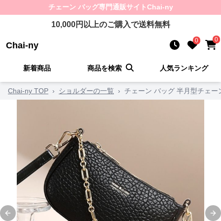
チェーン バッグ
専門通販サイト
Chai-ny
10,000
円以上のご購入で送料無料
0
0
Chai-ny
新着商品
商品を検索
人気ランキング
Chai-ny TOP
›
ショルダーの一覧
›
チェーン バッグ 半月型チェー
Previous slide
Ne