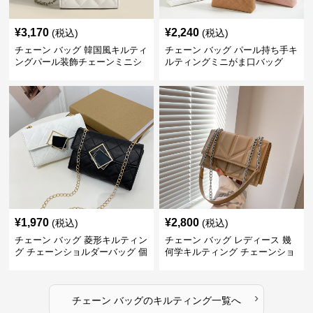
¥
3,170
¥
2,240
(税込)
(税込)
チェーン バッグ 韓国風キルティ
チェーン バッグ パール持ち手キ
ングパール装飾チェーンミニシ
ルティングミニがま口バッグ
ョルダーバッグ
¥
1,970
¥
2,800
(税込)
(税込)
チェーン バッグ 菱形キルティン
チェーン バッグ レディース 幾
グ チェーンショルダーバッグ 個
何学キルティング チェーンショ
性的
ルダーバッグ
›
チェーン バッグ
の
キルティング
一覧へ