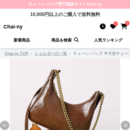
チェーン バッグ
専門通販サイト
Chai-ny
10,000
円以上のご購入で送料無料
0
0
Chai-ny
新着商品
商品を検索
人気ランキング
Chai-ny TOP
›
ショルダーの一覧
›
チェーン バッグ 半月形チェ
Previous slide
Ne