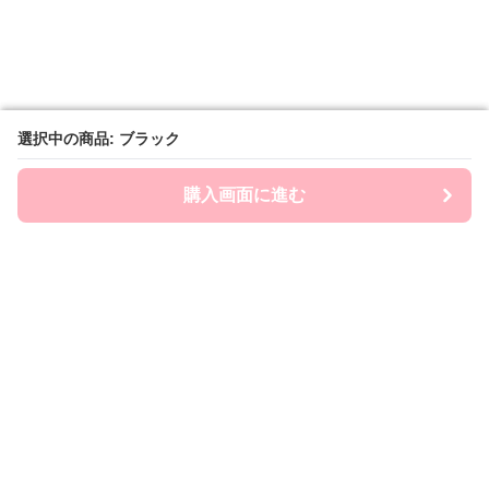
選択中の商品: ブラック
選択中の商品: ブラック
購入画面に進む
購入画面に進む
Chai-ny
について