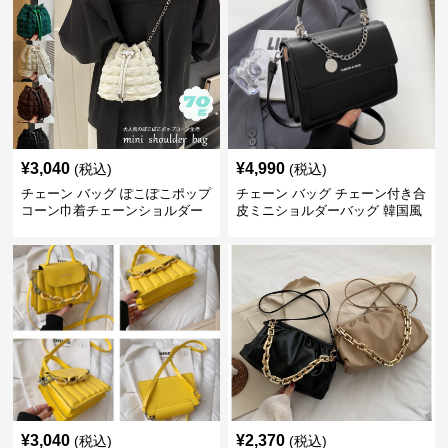
¥
3,040
¥
4,990
(税込)
(税込)
チェーン バッグ ぽこぽこポップ
チェーン バッグ チェーン付き合
コーン巾着チェーンショルダー
皮ミニショルダーバッグ 韓国風
バッグ
¥
3,040
¥
2,370
(税込)
(税込)