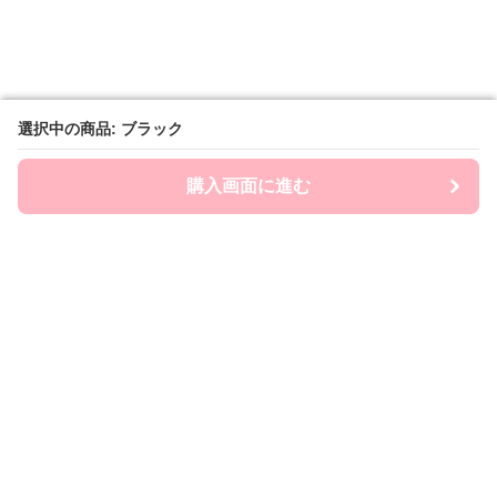
選択中の商品: ブラック
選択中の商品: ブラック
購入画面に進む
購入画面に進む
Chai-ny
について