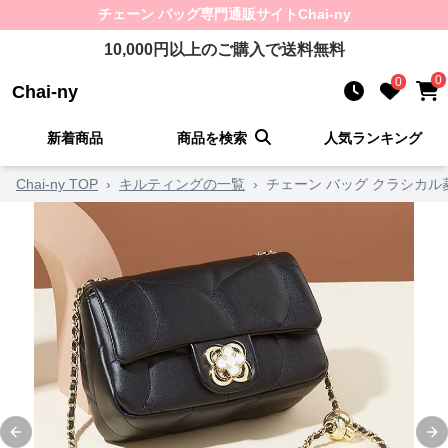
チェーン バッグ
専門通販サイト
Chai-ny
10,000
円以上のご購入で送料無料
0
0
Chai-ny
新着商品
商品を検索
人気ランキング
Chai-ny TOP
›
キルティングの一覧
›
チェーン バッグ クラシカ
Previous slide
Ne