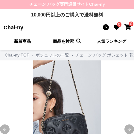
チェーン バッグ
専門通販サイト
Chai-ny
10,000
円以上のご購入で送料無料
0
0
Chai-ny
新着商品
商品を検索
人気ランキング
Chai-ny TOP
›
ポシェットの一覧
›
チェーン バッグ ポシェット 
Previous slide
Ne